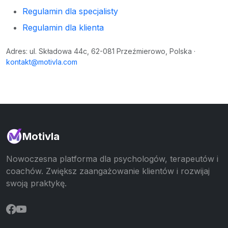
Regulamin dla specjalisty
Regulamin dla klienta
Adres: ul. Składowa 44c, 62-081 Przeźmierowo, Polska ·
kontakt@motivla.com
Motivla
Nowoczesna platforma dla psychologów, terapeutów i
coachów. Zwiększ zaangażowanie klientów i rozwijaj
swoją praktykę.